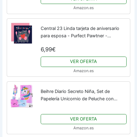
Amazon.es
Central 23 Linda tarjeta de aniversario
para esposa - Purfect Pawtner -
Aniversario romántico o tarjeta de San
6,99€
Valentín para esposo novio novia - Viene
con...
VER OFERTA
Amazon.es
Beihre Diario Secreto Niña, Set de
Papelería Unicornio de Peluche con
Candados, Bolígrafo y Bolsa de Papelería,
Regalos Para Niñas 6 7 8 9 10 11
VER OFERTA
(Morado)
Amazon.es