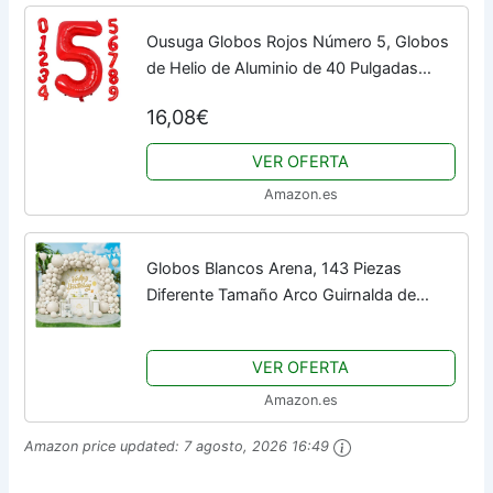
Ousuga Globos Rojos Número 5, Globos
de Helio de Aluminio de 40 Pulgadas
Número 0-9 Globos de Cumpleaños
16,08€
Globo de Mylar Digit Para Aniversario
Compromiso de...
VER OFERTA
Amazon.es
Globos Blancos Arena, 143 Piezas
Diferente Tamaño Arco Guirnalda de
Globos Blanca Retro con Cinta para
Niñas Mujeres Hombres Fiesta de
VER OFERTA
Cumpleaños...
Amazon.es
Amazon price updated:
7 agosto, 2026 16:49