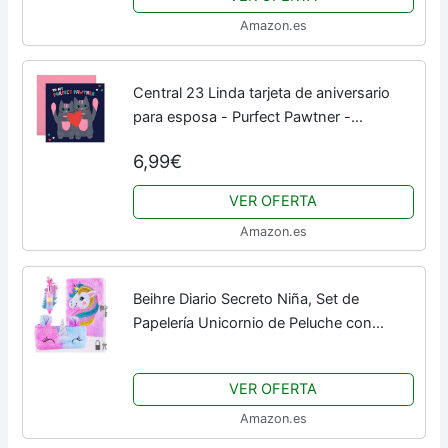
Amazon.es
Central 23 Linda tarjeta de aniversario
para esposa - Purfect Pawtner -
Aniversario romántico o tarjeta de San
6,99€
Valentín para esposo novio novia - Viene
con...
VER OFERTA
Amazon.es
Beihre Diario Secreto Niña, Set de
Papelería Unicornio de Peluche con
Candados, Bolígrafo y Bolsa de Papelería,
Regalos Para Niñas 6 7 8 9 10 11
VER OFERTA
(Morado)
Amazon.es