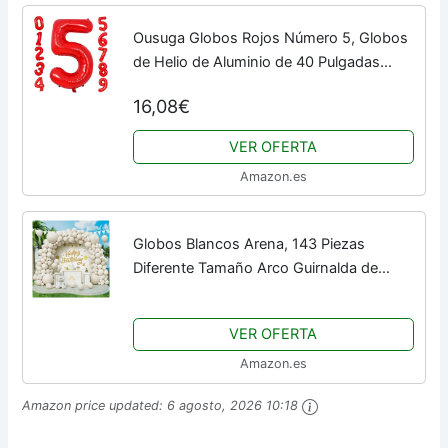
Ousuga Globos Rojos Número 5, Globos
de Helio de Aluminio de 40 Pulgadas
Número 0-9 Globos de Cumpleaños
16,08€
Globo de Mylar Digit Para Aniversario
Compromiso de...
VER OFERTA
Amazon.es
Globos Blancos Arena, 143 Piezas
Diferente Tamaño Arco Guirnalda de
Globos Blanca Retro con Cinta para
Niñas Mujeres Hombres Fiesta de
VER OFERTA
Cumpleaños...
Amazon.es
Amazon price updated:
6 agosto, 2026 10:18