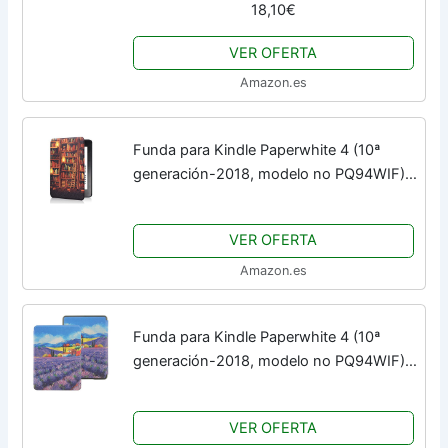
18,10€
Redonda para Habitación Infantil, 36x45
cm
VER OFERTA
Amazon.es
Funda para Kindle Paperwhite 4 (10ª
generación-2018, modelo no PQ94WIF),
de piel sintética JMH con correa de
mano, función de encendido y apagado
VER OFERTA
automáticos
Amazon.es
Funda para Kindle Paperwhite 4 (10ª
generación-2018, modelo no PQ94WIF),
de piel sintética JMH con correa de
mano, función de encendido y apagado
VER OFERTA
automáticos