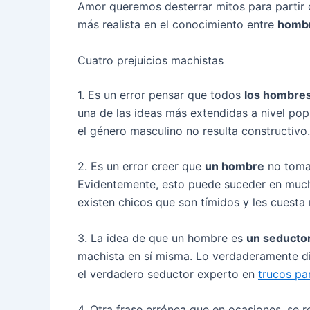
Amor queremos desterrar mitos para partir
más realista en el conocimiento entre
hombr
Cuatro prejuicios machistas
1. Es un error pensar que todos
los hombre
una de las ideas más extendidas a nivel popu
el género masculino no resulta constructivo.
2. Es un error creer que
un hombre
no toma 
Evidentemente, esto puede suceder en much
existen chicos que son tímidos y les cuesta
3. La idea de que un hombre es
un seducto
machista en sí misma. Lo verdaderamente dif
el verdadero seductor experto en
trucos pa
4. Otra frase errónea que en ocasiones, se re