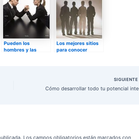
Pueden los
Los mejores sitios
hombres y las
para conocer
mujeres ser amigos
hombres que
merezcan la pena
SIGUIENT
Cóm
publicada.
Los campos obligatorios están marcados con