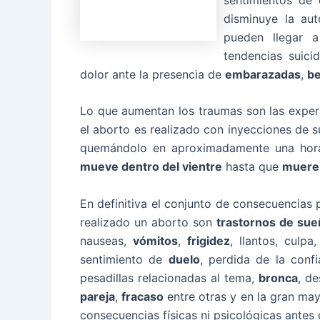
disminuye la au
pueden llegar 
tendencias suic
dolor ante la presencia de
embarazadas
,
be
Lo que aumentan los traumas son las experi
el aborto es realizado con inyecciones de s
quemándolo en aproximadamente una hora
mueve dentro del vientre
hasta que
muere
En definitiva el conjunto de consecuencias
realizado un aborto son
trastornos de su
nauseas,
vómitos
,
frigidez
, llantos, culp
sentimiento de
duelo
, perdida de la confi
pesadillas relacionadas al tema,
bronca
, d
pareja
,
fracaso
entre otras y en la gran may
consecuencias físicas ni psicológicas antes d