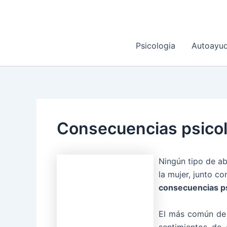
Ir
al
contenido
Psicologia
Autoayu
Consecuencias psicol
Ningún tipo de ab
la mujer, junto c
consecuencias ps
El más común de
sentimientos de 