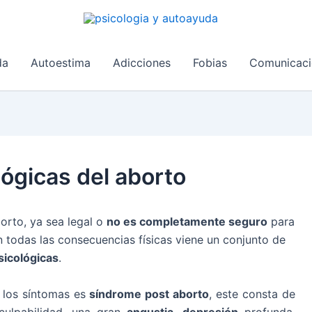
da
Autoestima
Adicciones
Fobias
Comunicaci
ógicas del aborto
orto, ya sea legal o
no es completamente seguro
para
on todas las consecuencias físicas viene un conjunto de
icológicas
.
 los síntomas es
síndrome post aborto
, este consta de
culpabilidad, una gran
angustia
,
depresión
profunda,