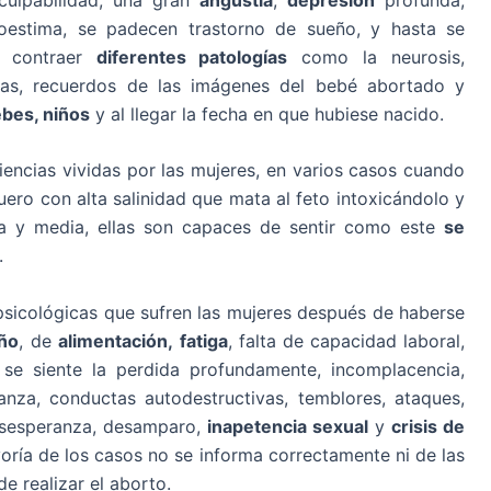
toestima, se padecen trastorno de sueño, y hasta se
a contraer
diferentes patologías
como la neurosis,
idas, recuerdos de las imágenes del bebé abortado y
bes, niños
y al llegar la fecha en que hubiese nacido.
encias vividas por las mujeres, en varios casos cuando
uero con alta salinidad que mata al feto intoxicándolo y
 y media, ellas son capaces de sentir como este
se
.
 psicológicas que sufren las mujeres después de haberse
eño
, de
alimentación,
fatiga
, falta de capacidad laboral,
a, se siente la perdida profundamente, incomplacencia,
anza, conductas autodestructivas, temblores, ataques,
esesperanza, desamparo,
inapetencia sexual
y
crisis de
oría de los casos no se informa correctamente ni de las
e realizar el aborto.