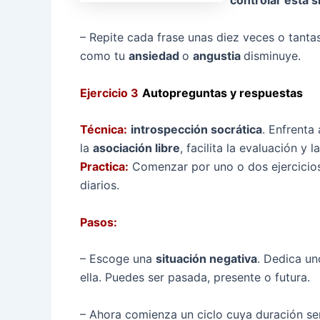
controlar esta s
– Repite cada frase unas diez veces o tant
como tu
ansiedad
o
angustia
disminuye.
Ejercicio 3
Autopreguntas y respuestas
Técnica:
introspección socrática
. Enfrenta
la
asociación libre
, facilita la evaluación y la
Practica:
Comenzar por uno o dos ejercicios
diarios.
Pasos:
– Escoge una
situación negativa
. Dedica un
ella. Puedes ser pasada, presente o futura.
– Ahora comienza un ciclo cuya duración ser