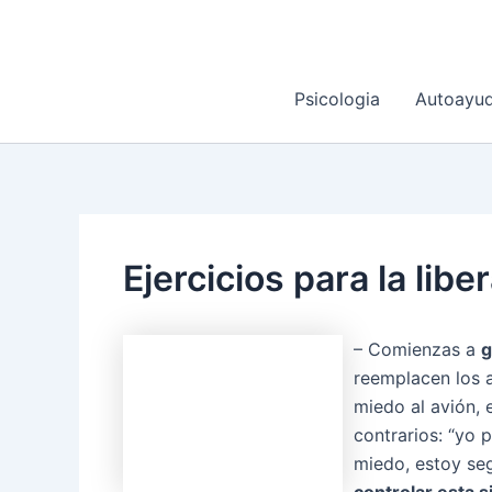
Ir
al
contenido
Psicologia
Autoayu
Ejercicios para la libe
– Comienzas a
g
reemplacen los 
miedo al avión, 
contrarios: “yo 
miedo, estoy seg