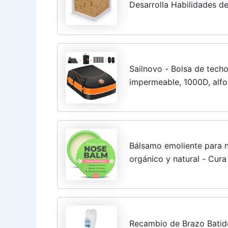
Desarrolla Habilidades d
Forma de T Que se Ajusta
Educativo...
Sailnovo - Bolsa de techo
impermeable, 1000D, alfom
correas reforzadas, 6 ga
equipaje, para...
Bálsamo emoliente para n
orgánico y natural - Cura
perro agrietada y seca -
contusiones
Recambio de Brazo Batid