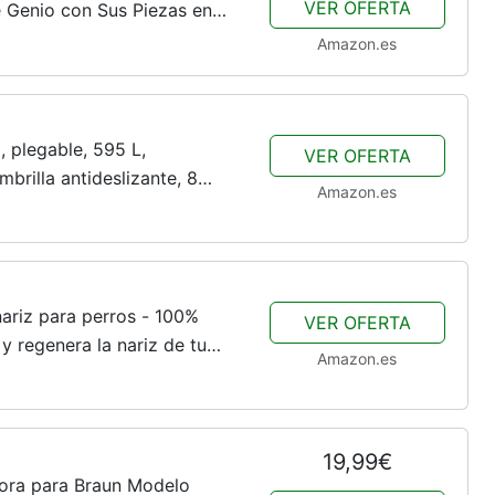
VER OFERTA
e Genio con Sus Piezas en
n como en Tetris. Juguete
Amazon.es
, plegable, 595 L,
VER OFERTA
brilla antideslizante, 8
Amazon.es
nchos para puerta, para
ariz para perros - 100%
VER OFERTA
 y regenera la nariz de tu
Amazon.es
 Regenera heridas y
19,99€
ora para Braun Modelo