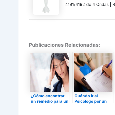
4191/4192 de 4 Ondas | R
Compatible con Multiquic
7 | Color Blanco
Publicaciones Relacionadas:
¿Cómo encontrar
Cuándo ir al
un remedio para un
Psicólogo por un
problema?
Problema
Sentimental