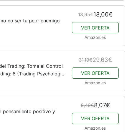
18,00€
18,95€
ómo no ser tu peor enemigo
VER OFERTA
Amazon.es
29,63€
31,19€
 del Trading: Toma el Control
VER OFERTA
ading: 8 (Trading Psychology
Amazon.es
8,07€
8,49€
el pensamiento positivo y
VER OFERTA
Amazon.es