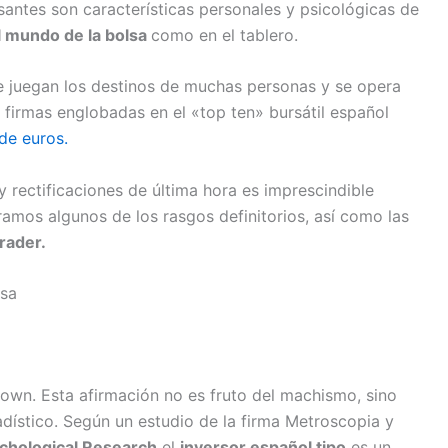
santes son características personales y psicológicas de
el mundo de la bolsa
como en el tablero.
e juegan los destinos de muchas personas y se opera
 firmas englobadas en el «top ten» bursátil español
de euros.
 y rectificaciones de última hora es imprescindible
ramos algunos de los rasgos definitorios, así como las
rader.
lsa
wn. Esta afirmación no es fruto del machismo, sino
adístico. Según un estudio de la firma Metroscopia y
ychological Research
el
inversor español tipo
es un