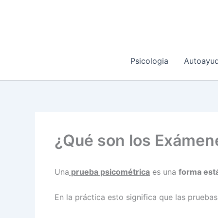
Ir
al
contenido
Psicologia
Autoayu
¿Qué son los Exámen
Una
prueba psicométrica
es una
forma est
En la práctica esto significa que las prueb