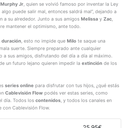
 Murphy Jr
, quien se volvió famoso por inventar la Ley
i algo puede salir mal, entonces saldrá mal”, dejando a
en a su alrededor. Junto a sus amigos
Melissa
y
Zac
,
pre mantener el optimismo, ante todo.
a duración
, esto no impide que
Milo
te saque una
 mala suerte. Siempre preparado ante cualquier
nto a sus amigos, disfrutando del día a día al máximo.
 de un futuro lejano quieren impedir la
extinción
de los
res
series online
para disfrutar con tus hijos, ¿qué estás
con
Cablevisión Flow
podés ver estas series, como
l día. Todos los
contenidos
, y todos los canales en
e con Cablevisión Flow.
25,95€