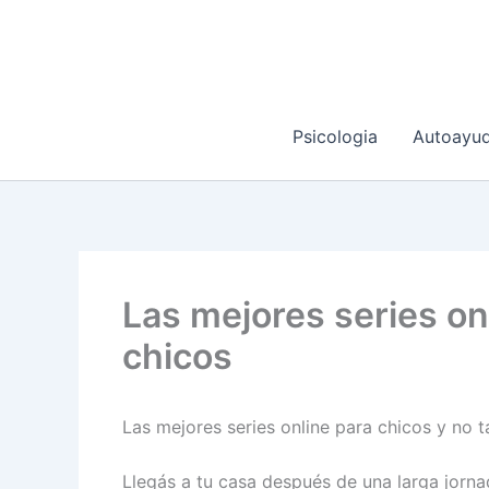
Ir
al
contenido
Psicologia
Autoayu
Las mejores series on
chicos
Las mejores series online para chicos y no 
Llegás a tu casa después de una larga jorna