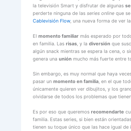
la televisión Smart y disfrutar de algunas
se
perderte ninguna de las
series online
que se 
Cablevisión Flow
, una nueva forma de ver la 
El
momento familiar
más esperado por todos
en familia. Las
risas
, y la
diversión
que susc
algún snack mientras se espera la cena, o 
genera una
unión
mucho más fuerte entre t
Sin embargo, es muy normal que haya vece
pasar un
momento en familia
, en el que to
únicamente quieren ver dibujitos, y los gra
olvidarse de todos los problemas que tienen
Es por eso que queremos
recomendarte
cuá
familia. Estas series, si bien están orientada
tienen su toque único que las hace igual de 