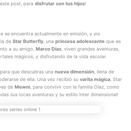
 este post, para
disfrutar con tus hijos
!
 se encuentra actualmente en emisión, y ¡no
ria de
Star Butterfly
, una
princesa adolescente
que es
unto a su amigo,
Marco Díaz
, viven grandes aventuras,
tales mágicos, y disfrutando de la vida escolar.
no para que descubras una
nueva
dimensión
, llena de
derarse de ella. Una vez recibió su
varita mágica
, Star
eyes de
Mewni
, para convivir con la familia Díaz, como
odas sus locas aventuras y su estilo Inter dimensional!