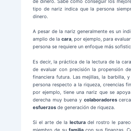
de dinero. Sabe cómo conseguir los mejor
tipo de nariz indica que la persona siem
dinero.
A pesar de la nariz generalmente es un ind
amplio de la
cara
, por ejemplo, para evaluar
persona se requiere un enfoque más sofistic
Es decir, la práctica de la lectura de la ca
de evaluar con precisión la propensión d
financiera futura. Las mejillas, la barbilla
persona respecto a la riqueza, creencias fin
por ejemplo, tiene una nariz que se apoya
derecha muy buena y
colaboradores
cerca
esfuerzos
de generación de riqueza.
Si el arte de la
lectura
del rostro le pare
miembro de su
familia
con sus finanzas. C