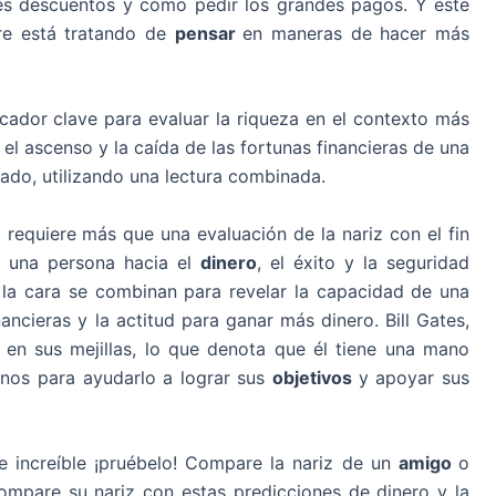
es descuentos y cómo pedir los grandes pagos. Y este
pre está tratando de
pensar
en maneras de hacer más
icador clave para evaluar la riqueza en el contexto más
 el ascenso y la caída de las fortunas financieras de una
ado, utilizando una lectura combinada.
ra requiere más que una evaluación de la nariz con el fin
e una persona hacia el
dinero
, el éxito y la seguridad
, y la cara se combinan para revelar la capacidad de una
ancieras y la actitud para ganar más dinero. Bill Gates,
 en sus mejillas, lo que denota que él tiene una mano
nos para ayudarlo a lograr sus
objetivos
y apoyar sus
ce increíble ¡pruébelo! Compare la nariz de un
amigo
o
ompare su nariz con estas predicciones de dinero y la