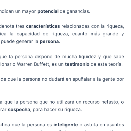
indican un mayor
potencial
de ganancias.
 denota tres
características
relacionadas con la riqueza,
ndica la capacidad de riqueza, cuanto más grande y
o puede generar la
persona
.
que la persona dispone de mucha liquidez y que sabe
illonario Warren Buffett, es un
testimonio
de esta teoría.
o de que la persona no dudará en apuñalar a la gente por
ca que la persona que no utilizará un recurso nefasto, o
erar
sospecha
, para hacer su riqueza.
nifica que la persona es
inteligente
o astuta en asuntos