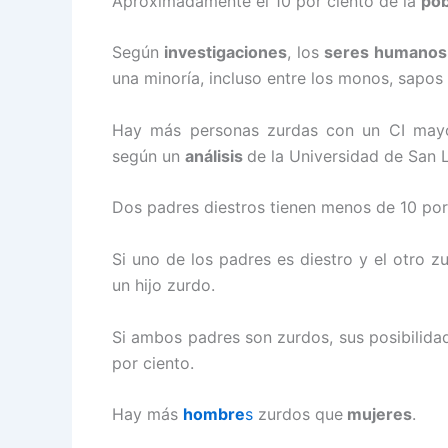
Aproximadamente el 10 por ciento de la
pob
Según
investigaciones
, los
seres humanos
una minoría, incluso entre los monos, sapos
Hay más personas zurdas con un CI mayo
según un
análisis
de la Universidad de San 
Dos padres diestros tienen menos de 10 por
Si uno de los padres es diestro y el otro z
un hijo zurdo.
Si ambos padres son zurdos, sus posibilid
por ciento.
Hay más
hombre
s
zurdos que
mujeres
.