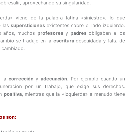
obresalir, aprovechando su singularidad.
erda» viene de la palabra latina «siniestro», lo que
e las
supersticiones
existentes sobre el lado izquierdo.
s años, muchos
profesores
y
padres
obligaban a los
cambio se tradujo en la
escritura
descuidada y falta de
n cambiado.
e la
corrección
y
adecuación
. Por ejemplo cuando un
uneración por un trabajo, que exige sus derechos.
ón
positiva
, mientras que la «izquierda» a menudo tiene
os son: