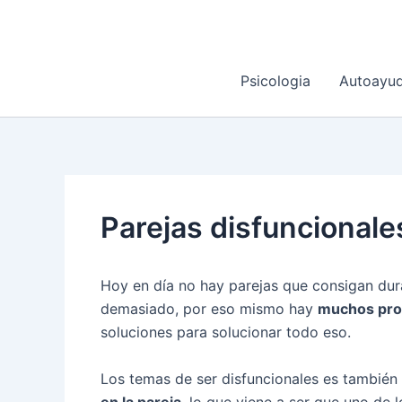
Ir
al
contenido
Psicologia
Autoayu
Parejas disfuncionale
Hoy en día no hay parejas que consigan dura
demasiado, por eso mismo hay
muchos prob
soluciones para solucionar todo eso.
Los temas de ser disfuncionales es también
en la pareja
, lo que viene a ser que uno de