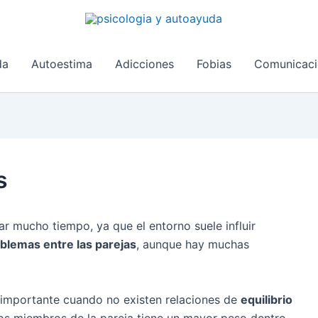
da
Autoestima
Adicciones
Fobias
Comunicaci
s
r mucho tiempo, ya que el entorno suele influir
lemas entre las parejas
, aunque hay muchas
 importante cuando no existen relaciones de
equilibrio
 los miembros de la pareja tiene un mayor peso dentro