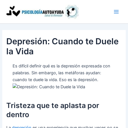
Ir
al
contenido
Depresión: Cuando te Duele
la Vida
Es difícil definir qué es la depresión expresada con
palabras. Sin embargo, las metáforas ayudan:
cuando te duele la vida. Eso es la depresión.
Tristeza que te aplasta por
dentro
La
depresión
es una experiencia que muchas veces no se