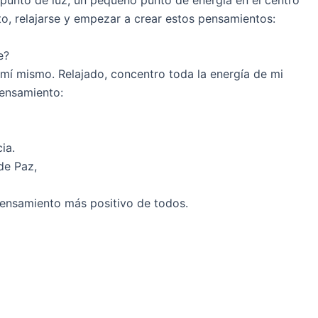
punto de luz, un pequeño punto de energía en el centro
to, relajarse y empezar a crear estos pensamientos:
e?
a mí mismo. Relajado, concentro toda la energía de mi
ensamiento:
ia.
de Paz,
ensamiento más positivo de todos.