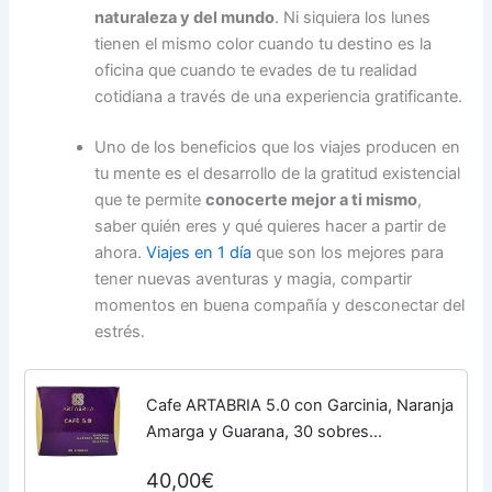
naturaleza y del mundo
. Ni siquiera los lunes
tienen el mismo color cuando tu destino es la
oficina que cuando te evades de tu realidad
cotidiana a través de una experiencia gratificante.
Uno de los beneficios que los viajes producen en
tu mente es el desarrollo de la gratitud existencial
que te permite
conocerte mejor a ti mismo
,
saber quién eres y qué quieres hacer a partir de
ahora.
Viajes en 1 día
que son los mejores para
tener nuevas aventuras y magia, compartir
momentos en buena compañía y desconectar del
estrés.
Cafe ARTABRIA 5.0 con Garcinia, Naranja
Amarga y Guarana, 30 sobres
individuales, Estimula Metabolismo,
40,00€
Aumenta gasto Energetico. Pack Hipnotik