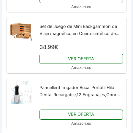
Amazon.es
Set de Juego de Mini Backgammon de
Viaje magnético en Cuero sintético de
Yellow Mountain Imports, Bozcaada -
38,99€
Tablero de 23,5 centímetros
VER OFERTA
Amazon.es
Pancellent Irrigador Bucal Portatil,Hilo
Dental Recargable,12 Engranajes,Chorro
de Agua Para Aparatos Dentales con
Tanque de Agua de 350 ml y 5 Puntas
VER OFERTA
de...
Amazon.es