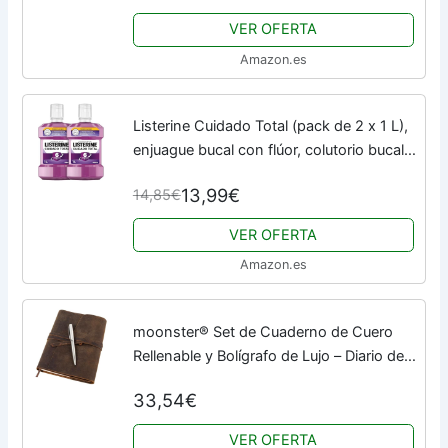
Casuality
VER OFERTA
Amazon.es
Listerine Cuidado Total (pack de 2 x 1 L),
enjuague bucal con flúor, colutorio bucal
con 6 beneficios en 1, elixir bucal para
13,99€
14,85€
una limpieza bucal completa
VER OFERTA
Amazon.es
moonster® Set de Cuaderno de Cuero
Rellenable y Bolígrafo de Lujo – Diario de
Escritura Rústico A5 Hecho a Mano -
33,54€
Diario de Cuero para Dibujar y Escribir -...
VER OFERTA