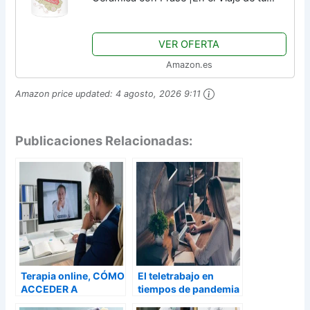
Vida, la Psicóloga puede ser tu Mejor
Guía| 330 ml Regalo Original para mi
VER OFERTA
Psicóloga...
Amazon.es
Amazon price updated:
4 agosto, 2026 9:11
Publicaciones Relacionadas:
Terapia online, CÓMO
El teletrabajo en
ACCEDER A
tiempos de pandemia
PSICÓLOGOS en línea