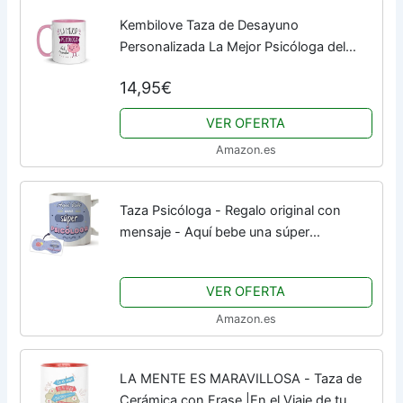
Kembilove Taza de Desayuno
Personalizada La Mejor Psicóloga del
Mundo – Tazas Originales para Regalar –
14,95€
Regalos Personalizados – Regalos
Originales para Hombre
VER OFERTA
Amazon.es
Taza Psicóloga - Regalo original con
mensaje - Aquí bebe una súper
Psicóloga, Idea regalo Taza desayuno
350 ml
VER OFERTA
Amazon.es
LA MENTE ES MARAVILLOSA - Taza de
Cerámica con Frase |En el Viaje de tu