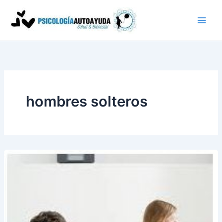
Ir
al
contenido
hombres solteros