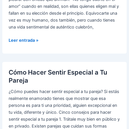
amor” cuando en realidad, son ellas quienes eligen mal y
fallan en su elección desde el principio. Equivocarte una
vez es muy humano, dos también, pero cuando tienes
una vida sentimental de auténtico culebrón,
Cinco
Leer entrada »
Tipos
de
Hombres
con
Cómo Hacer Sentir Especial a Tu
los
Pareja
que
No
¿Cómo puedes hacer sentir especial a tu pareja? Si estás
Salir
realmente enamorado tienes que mostrar que esa
persona es para ti una prioridad, alguien excepcional en
tu vida, diferente y único. Cinco consejos para hacer
sentir especial a tu pareja 1. Trátale muy bien en público y
en privado. Existen parejas que cuidan sus formas