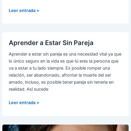
Cómo
Leer entrada »
Hacer
Sentir
Especial
a
Aprender a Estar Sin Pareja
Tu
Pareja
Aprender a estar sin pareja es una necesidad vital ya que
lo único seguro en la vida es que tú eres la persona que
va a estar a tu lado siempre. Es posible romper una
relación, ser abandonado, afrontar la muerte del ser
amado, incluso, es posible tener pareja sin tenerla en
realidad. Así sucede
Aprender
Leer entrada »
a
Estar
Sin
Pareja