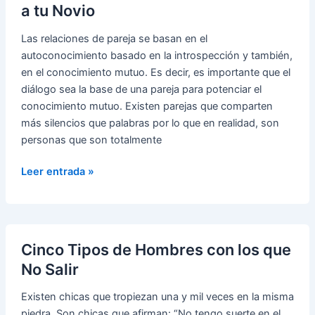
a tu Novio
Las relaciones de pareja se basan en el
autoconocimiento basado en la introspección y también,
en el conocimiento mutuo. Es decir, es importante que el
diálogo sea la base de una pareja para potenciar el
conocimiento mutuo. Existen parejas que comparten
más silencios que palabras por lo que en realidad, son
personas que son totalmente
Cinco
Leer entrada »
Consejos
para
Conocer
Mejor
Cinco Tipos de Hombres con los que
a
No Salir
tu
Novio
Existen chicas que tropiezan una y mil veces en la misma
piedra. Son chicas que afirman: “No tengo suerte en el