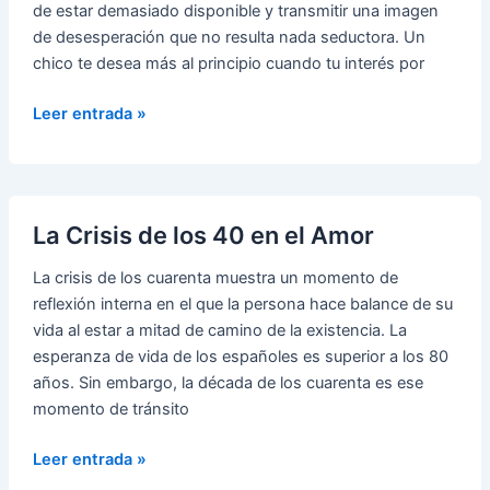
de estar demasiado disponible y transmitir una imagen
de desesperación que no resulta nada seductora. Un
chico te desea más al principio cuando tu interés por
Cómo
Leer entrada »
Ser
Interesante
ante
el
La Crisis de los 40 en el Amor
Chico
que
La crisis de los cuarenta muestra un momento de
te
reflexión interna en el que la persona hace balance de su
Gusta
vida al estar a mitad de camino de la existencia. La
esperanza de vida de los españoles es superior a los 80
años. Sin embargo, la década de los cuarenta es ese
momento de tránsito
La
Leer entrada »
Crisis