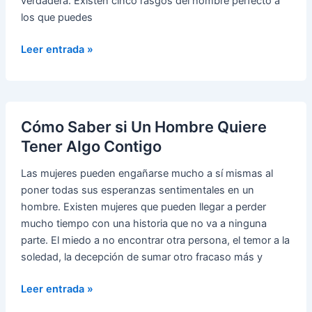
verdadera. Existen cinco rasgos del hombre perfecto a
los que puedes
Cinco
Leer entrada »
Rasgos
del
Hombre
Perfecto
Cómo Saber si Un Hombre Quiere
Tener Algo Contigo
Las mujeres pueden engañarse mucho a sí mismas al
poner todas sus esperanzas sentimentales en un
hombre. Existen mujeres que pueden llegar a perder
mucho tiempo con una historia que no va a ninguna
parte. El miedo a no encontrar otra persona, el temor a la
soledad, la decepción de sumar otro fracaso más y
Cómo
Leer entrada »
Saber