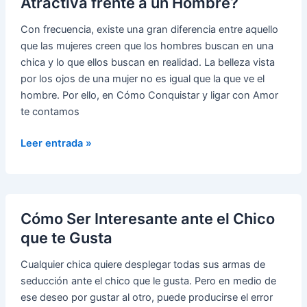
Atractiva frente a un Hombre?
Con frecuencia, existe una gran diferencia entre aquello
que las mujeres creen que los hombres buscan en una
chica y lo que ellos buscan en realidad. La belleza vista
por los ojos de una mujer no es igual que la que ve el
hombre. Por ello, en Cómo Conquistar y ligar con Amor
te contamos
¿Quieres
Leer entrada »
Saber
Qué
Te
Hace
Cómo Ser Interesante ante el Chico
Atractiva
que te Gusta
frente
a
Cualquier chica quiere desplegar todas sus armas de
un
seducción ante el chico que le gusta. Pero en medio de
Hombre?
ese deseo por gustar al otro, puede producirse el error