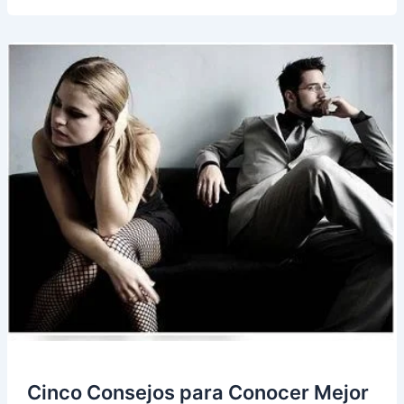
de
los
40
en
el
Amor
Cinco Consejos para Conocer Mejor