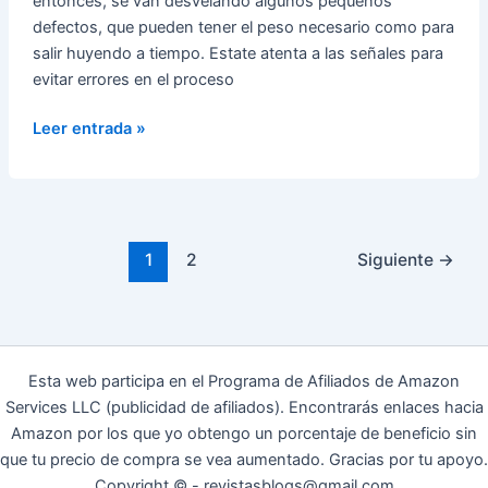
entonces, se van desvelando algunos pequeños
defectos, que pueden tener el peso necesario como para
salir huyendo a tiempo. Estate atenta a las señales para
evitar errores en el proceso
Cinco
Leer entrada »
Rasgos
Masculinos
que
Desencantan
a
1
2
Siguiente
→
las
Chicas
Esta web participa en el Programa de Afiliados de Amazon
Services LLC (publicidad de afiliados). Encontrarás enlaces hacia
Amazon por los que yo obtengo un porcentaje de beneficio sin
que tu precio de compra se vea aumentado. Gracias por tu apoyo.
Copyright © - revistasblogs@gmail.com