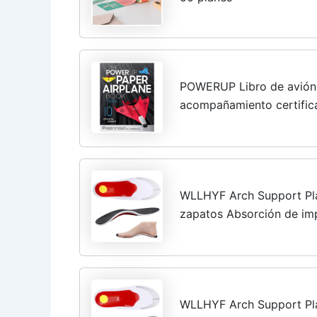
POWERUP Libro de avión 
acompañamiento certific
de 59 páginas para los av
4.0. Para...
WLLHYF Arch Support Pla
zapatos Absorción de imp
cómodas para hombres Muj
WLLHYF Arch Support Pla