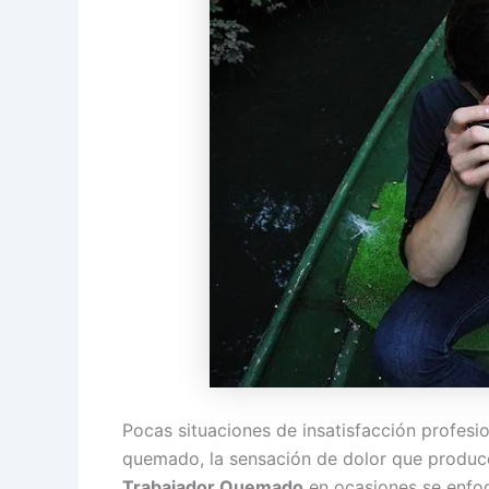
Pocas situaciones de insatisfacción profesi
quemado, la sensación de dolor que produce
Trabajador Quemado
en ocasiones se enfoc