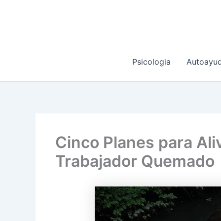
Ir
al
contenido
Psicologia
Autoayu
Cinco Planes para Ali
Trabajador Quemado