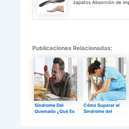
zapatos Absorción de imp
para hombres Mujeres Pies
Aliviar...
Publicaciones Relacionadas:
Síndrome Del
Cómo Superar el
Quemado ¿Qué Es
Síndrome del
Y Como Prevenirlo?
Quemado durante
el Verano