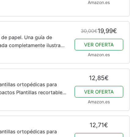
Amazon.es
19,99€
30,00€
de papel. Una guía de
VER OFERTA
ada completamente ilustrada
iones de papel 2.0, 3.0 y
Amazon.es
12,85€
ntillas ortopédicas para
VER OFERTA
actos Plantillas recortables
eres Pies planos Fascitis...
Amazon.es
12,71€
ntillas ortopédicas para