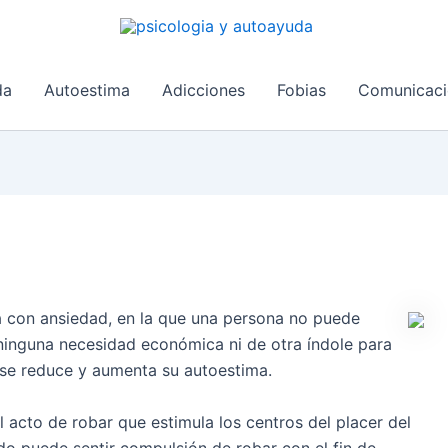
da
Autoestima
Adicciones
Fobias
Comunicaci
 con ansiedad, en la que una persona no puede
r ninguna necesidad económica ni de otra índole para
 se reduce y aumenta su autoestima.
l acto de robar que estimula los centros del placer del
o puede sentir compulsión de robar con el fin de