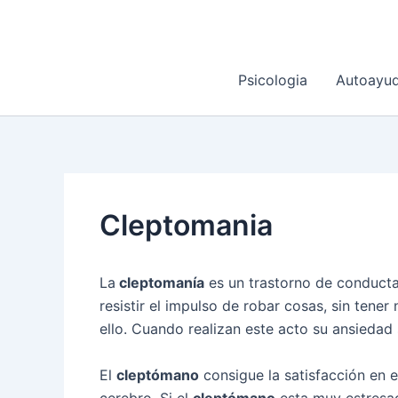
Ir
al
contenido
Psicologia
Autoayu
Cleptomania
La
cleptomanía
es un trastorno de conducta
resistir el impulso de robar cosas, sin tene
ello. Cuando realizan este acto su ansiedad
El
cleptómano
consigue la satisfacción en e
cerebro. Si el
cleptómano
esta muy estresad