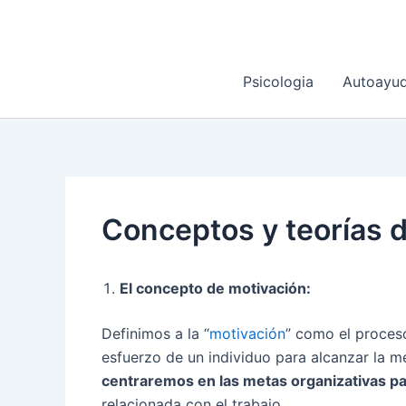
Ir
al
contenido
Psicologia
Autoayu
Conceptos y teorías d
El concepto de motivación:
Definimos a la “
motivación
” como el proceso
esfuerzo de un individuo para alcanzar la m
centraremos en las metas organizativas par
relacionada con el trabajo.