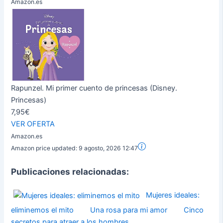
Amazon.es
Rapunzel. Mi primer cuento de princesas (Disney.
Princesas)
7,95€
VER OFERTA
Amazon.es
Amazon price updated:
9 agosto, 2026 12:47
Publicaciones relacionadas:
Mujeres ideales:
eliminemos el mito
Una rosa para mi amor
Cinco
secretos para atraer a los hombres