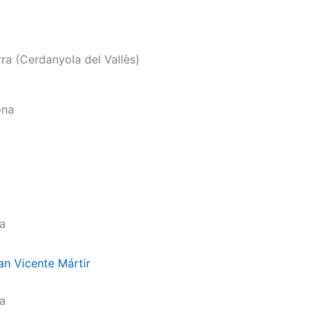
rra (Cerdanyola del Vallès)
a
ona
ia
an Vicente Mártir
ia