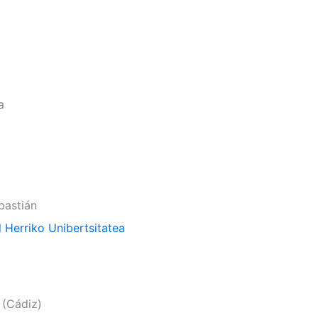
a
bastián
 Herriko Unibertsitatea
 (Cádiz)