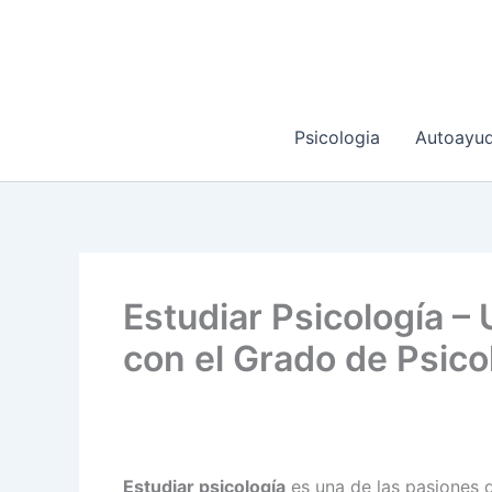
Ir
al
contenido
Psicologia
Autoayu
Estudiar Psicología –
con el Grado de Psico
Estudiar psicología
es una de las pasiones 