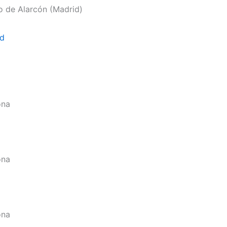
o de Alarcón (Madrid)
id
ona
ona
ona