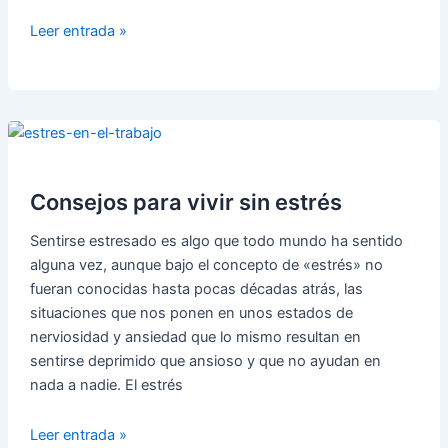
Depresión
Leer entrada »
o
Astenia
Otoñal.
Causas,
síntomas
y
como
Consejos para vivir sin estrés
combatirla
Sentirse estresado es algo que todo mundo ha sentido
alguna vez, aunque bajo el concepto de «estrés» no
fueran conocidas hasta pocas décadas atrás, las
situaciones que nos ponen en unos estados de
nerviosidad y ansiedad que lo mismo resultan en
sentirse deprimido que ansioso y que no ayudan en
nada a nadie. El estrés
Consejos
Leer entrada »