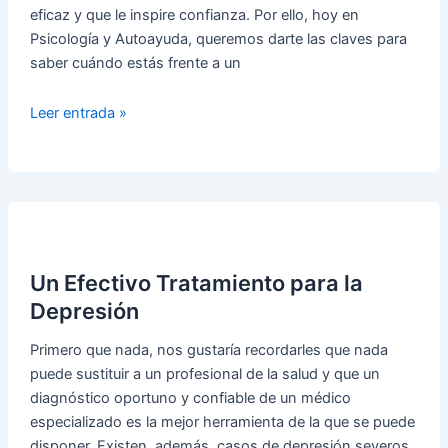
eficaz y que le inspire confianza. Por ello, hoy en
Psicología y Autoayuda, queremos darte las claves para
saber cuándo estás frente a un
Los
Leer entrada »
cuatro
rasgos
de
un
buen
psicólogo
Un Efectivo Tratamiento para la
Depresión
Primero que nada, nos gustaría recordarles que nada
puede sustituir a un profesional de la salud y que un
diagnóstico oportuno y confiable de un médico
especializado es la mejor herramienta de la que se puede
disponer. Existen, además, casos de depresión severos