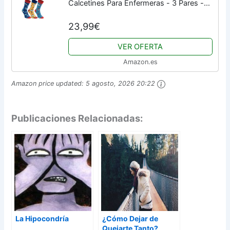
Calcetines Para Enfermeras - 3 Pares -
Termómetro Enfermero Gorro Pastillas -
23,99€
Talla 41-46
VER OFERTA
Amazon.es
Amazon price updated:
5 agosto, 2026 20:22
Publicaciones Relacionadas:
La Hipocondría
¿Cómo Dejar de
Quejarte Tanto?