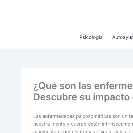
Ir
al
contenido
Psicologia
Autoayu
¿Qué son las enferm
Descubre su impacto 
Las enfermedades psicosomáticas son un f
nuestra mente y cuerpo están intrínsecamen
manifiestan como síntomas físicos reales, p