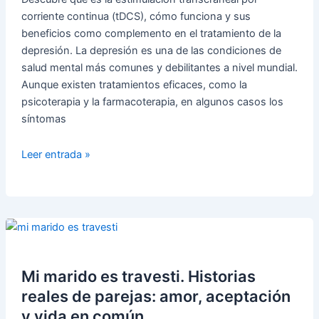
Casa
corriente continua (tDCS), cómo funciona y sus
beneficios como complemento en el tratamiento de la
depresión. La depresión es una de las condiciones de
salud mental más comunes y debilitantes a nivel mundial.
Aunque existen tratamientos eficaces, como la
psicoterapia y la farmacoterapia, en algunos casos los
síntomas
Estimulación
Leer entrada »
transcraneal
de
corriente
directa
(tDCS):
tratamiento
innovador
Mi marido es travesti. Historias
para
reales de parejas: amor, aceptación
depresión
y vida en común