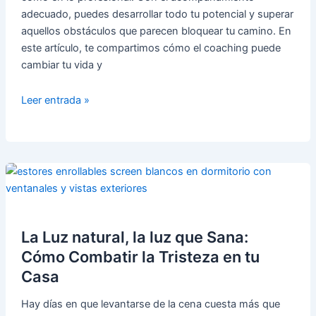
adecuado, puedes desarrollar todo tu potencial y superar
aquellos obstáculos que parecen bloquear tu camino. En
este artículo, te compartimos cómo el coaching puede
cambiar tu vida y
Coaching
Leer entrada »
para
la
Vida:
Herramientas
para
Lograr
tus
La Luz natural, la luz que Sana:
Sueños
y
Cómo Combatir la Tristeza en tu
Metas
Casa
🎯
Hay días en que levantarse de la cena cuesta más que