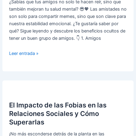
Psicológicos
¿Sabías que tus amigos no solo te hacen reír, sino que
para
también mejoran tu salud mental? 😎💖 Las amistades no
Lograrlo
son solo para compartir memes, sino que son clave para
nuestra estabilidad emocional. ¿Te gustaría saber por
qué? Sigue leyendo y descubre los beneficios ocultos de
tener un buen grupo de amigos. 👇 1. Amigos
🌟
Leer entrada »
La
Psicología
de
las
Amistades:
¿Por
El Impacto de las Fobias en las
Qué
Son
Relaciones Sociales y Cómo
Importantes
Superarlas
para
tu
¡No más esconderse detrás de la planta en las