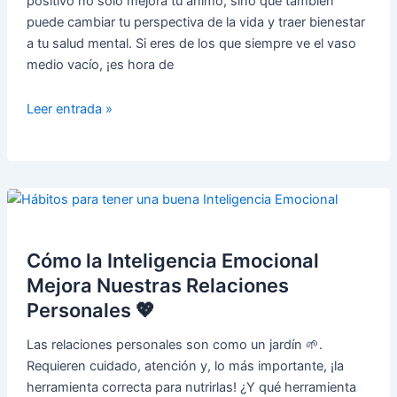
positivo no solo mejora tu ánimo, sino que también
puede cambiar tu perspectiva de la vida y traer bienestar
a tu salud mental. Si eres de los que siempre ve el vaso
medio vacío, ¡es hora de
🌟
Leer entrada »
Los
Beneficios
del
Pensamiento
Positivo
para
la
Cómo la Inteligencia Emocional
Salud
Mejora Nuestras Relaciones
Mental
Personales 💖
🌟
Las relaciones personales son como un jardín 🌱.
Requieren cuidado, atención y, lo más importante, ¡la
herramienta correcta para nutrirlas! ¿Y qué herramienta