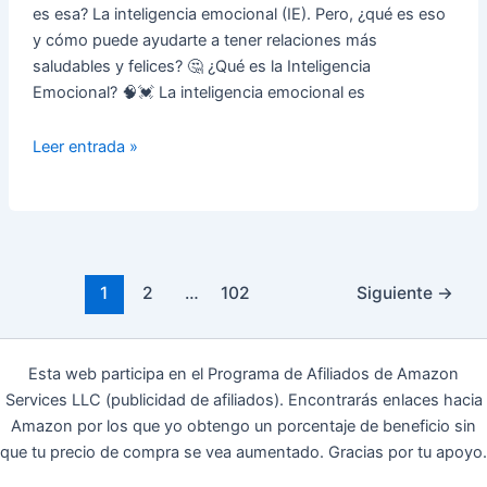
es esa? La inteligencia emocional (IE). Pero, ¿qué es eso
y cómo puede ayudarte a tener relaciones más
saludables y felices? 🤔 ¿Qué es la Inteligencia
Emocional? 🧠💓 La inteligencia emocional es
Cómo
Leer entrada »
la
Inteligencia
Emocional
Mejora
Nuestras
1
2
…
102
Siguiente
→
Relaciones
Personales
💖
Esta web participa en el Programa de Afiliados de Amazon
Services LLC (publicidad de afiliados). Encontrarás enlaces hacia
Amazon por los que yo obtengo un porcentaje de beneficio sin
que tu precio de compra se vea aumentado. Gracias por tu apoyo.