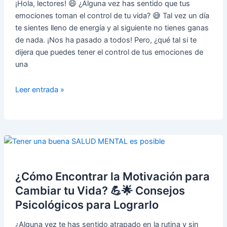
Feliz
¡Hola, lectores! 😄 ¿Alguna vez has sentido que tus
🌟
emociones toman el control de tu vida? 😅 Tal vez un día
😊
te sientes lleno de energía y al siguiente no tienes ganas
de nada. ¡Nos ha pasado a todos! Pero, ¿qué tal si te
dijera que puedes tener el control de tus emociones de
una
El
Leer entrada »
Coaching
Emocional:
¿Qué
Es
y
Cómo
Puede
¿Cómo Encontrar la Motivación para
Ayudarte
Cambiar tu Vida? 💪🌟 Consejos
a
Psicológicos para Lograrlo
Mejorar
tu
¿Alguna vez te has sentido atrapado en la rutina y sin