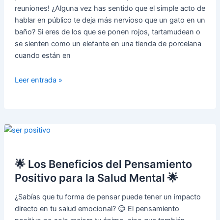
Bienestar?
reuniones! ¿Alguna vez has sentido que el simple acto de
🌟
hablar en público te deja más nervioso que un gato en un
baño? Si eres de los que se ponen rojos, tartamudean o
se sienten como un elefante en una tienda de porcelana
cuando están en
El
Leer entrada »
Impacto
de
las
Fobias
en
las
Relaciones
🌟 Los Beneficios del Pensamiento
Sociales
Positivo para la Salud Mental 🌟
y
¿Sabías que tu forma de pensar puede tener un impacto
Cómo
directo en tu salud emocional? 😌 El pensamiento
Superarlas