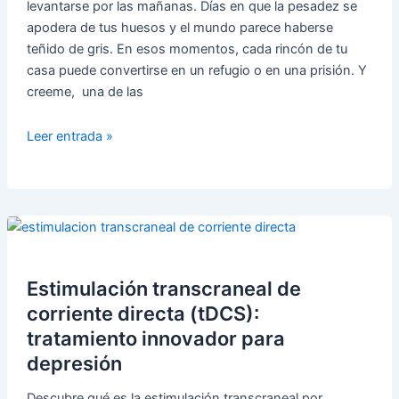
levantarse por las mañanas. Días en que la pesadez se
apodera de tus huesos y el mundo parece haberse
teñido de gris. En esos momentos, cada rincón de tu
casa puede convertirse en un refugio o en una prisión. Y
creeme, una de las
La
Leer entrada »
Luz
natural,
la
luz
que
Sana:
Cómo
Estimulación transcraneal de
Combatir
corriente directa (tDCS):
la
tratamiento innovador para
Tristeza
depresión
en
tu
Descubre qué es la estimulación transcraneal por