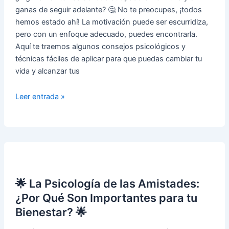
Vida?
ganas de seguir adelante? 🤔 No te preocupes, ¡todos
🌟
hemos estado ahí! La motivación puede ser escurridiza,
pero con un enfoque adecuado, puedes encontrarla.
Aquí te traemos algunos consejos psicológicos y
técnicas fáciles de aplicar para que puedas cambiar tu
vida y alcanzar tus
¿Cómo
Leer entrada »
Encontrar
la
Motivación
para
Cambiar
tu
🌟 La Psicología de las Amistades:
Vida?
💪
¿Por Qué Son Importantes para tu
🌟
Bienestar? 🌟
Consejos