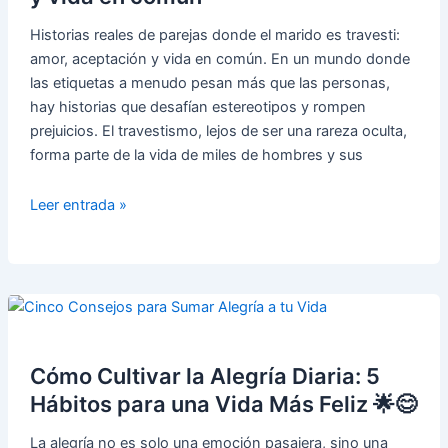
Historias reales de parejas donde el marido es travesti:
amor, aceptación y vida en común. En un mundo donde
las etiquetas a menudo pesan más que las personas,
hay historias que desafían estereotipos y rompen
prejuicios. El travestismo, lejos de ser una rareza oculta,
forma parte de la vida de miles de hombres y sus
Mi
Leer entrada »
marido
es
travesti.
Historias
reales
de
parejas:
Cómo Cultivar la Alegría Diaria: 5
amor,
Hábitos para una Vida Más Feliz 🌟😊
aceptación
La alegría no es solo una emoción pasajera, sino una
y