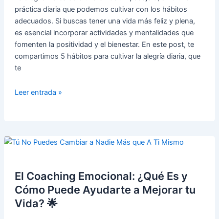
práctica diaria que podemos cultivar con los hábitos
vida
adecuados. Si buscas tener una vida más feliz y plena,
en
es esencial incorporar actividades y mentalidades que
común
fomenten la positividad y el bienestar. En este post, te
compartimos 5 hábitos para cultivar la alegría diaria, que
te
Cómo
Leer entrada »
Cultivar
la
Alegría
Diaria:
5
Hábitos
para
El Coaching Emocional: ¿Qué Es y
una
Cómo Puede Ayudarte a Mejorar tu
Vida
Vida? 🌟
Más